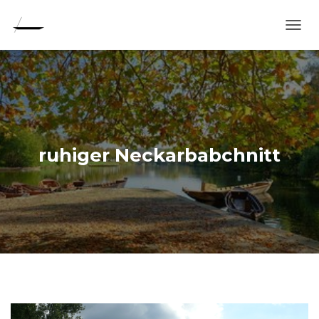
N
A
V
I
G
A
T
I
O
ruhiger Neckarbabchnitt
N
U
M
S
C
H
A
L
T
E
N