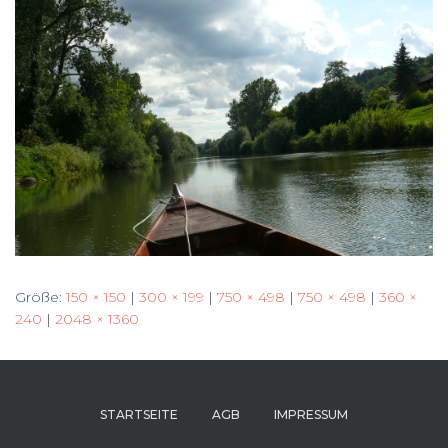
Größe:
150 × 150
|
300 × 199
|
750 × 498
|
750 × 498
|
360 ×
240
|
2048 × 1360
STARTSEITE
AGB
IMPRESSUM