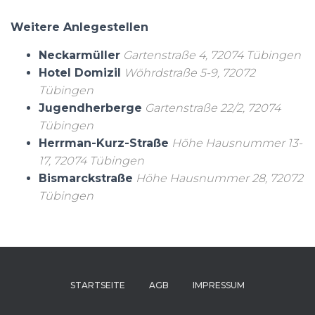
Weitere Anlegestellen
Neckarmüller
Gartenstraße 4, 72074 Tübingen
Hotel Domizil
Wöhrdstraße 5-9, 72072
Tübingen
Jugendherberge
Gartenstraße 22/2, 72074
Tübingen
Herrman-Kurz-Straße
Höhe Hausnummer 13-
17, 72074 Tübingen
Bismarckstraße
Höhe Hausnummer 28, 72072
Tübingen
STARTSEITE
AGB
IMPRESSUM