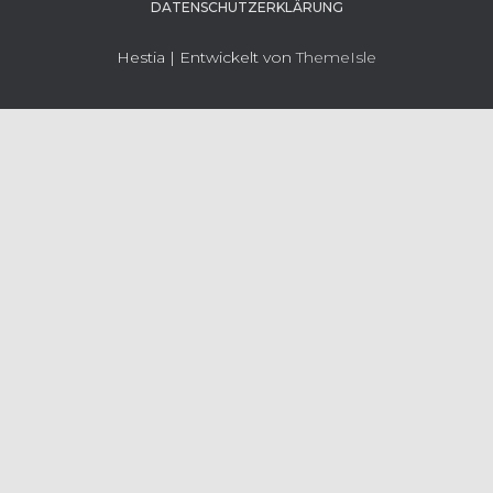
DATENSCHUTZERKLÄRUNG
Hestia | Entwickelt von
ThemeIsle