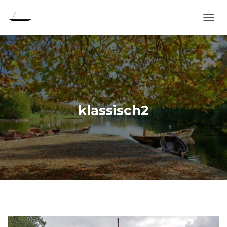
N
A
V
I
G
A
T
I
O
klassisch2
N
U
M
S
C
H
A
L
T
E
N